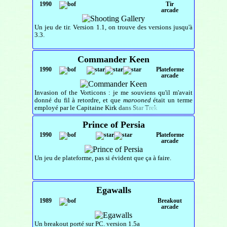
1990
Tir
arcade
Un jeu de tir. Version 1.1, on trouve des versions jusqu'à
3.3.
Commander Keen
1990
Plateforme
arcade
Invasion of the Vorticons : je me souviens qu'il m'avait
donné du fil à retordre, et que
marooned
était un terme
employé par le Capitaine Kirk dans Star Trek
Prince of Persia
1990
Plateforme
arcade
Un jeu de plateforme, pas si évident que ça à faire.
Egawalls
1989
Breakout
arcade
Un breakout porté sur PC. version 1.5a