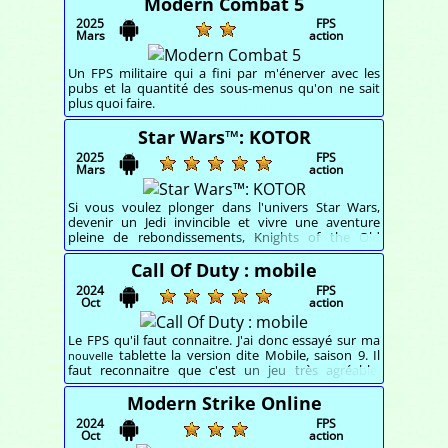
Modern Combat 5
2025
FPS
Mars
action
Un FPS militaire qui a fini par m'énerver avec les
pubs et la quantité des sous-menus qu'on ne sait
plus quoi faire.
Star Wars™: KOTOR
2025
FPS
Mars
action
Si vous voulez plonger dans l'univers Star Wars,
devenir un Jedi invincible et vivre une aventure
pleine de rebondissements, Knights of the Old
Republic vous passionnera.
Call Of Duty : mobile
2024
FPS
Oct
action
Le FPS qu'il faut connaitre. J'ai donc essayé sur ma
tablette la version dite Mobile, saison 9. Il
nouvelle
faut reconnaitre que c'est un jeu très agréable,
fluide, précis. Mais compliqué tellement il existe de
choses à faire.
Modern Strike Online
2024
FPS
Oct
action