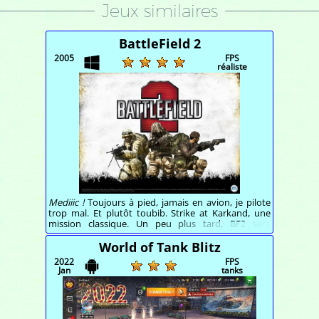
Jeux similaires
BattleField 2
2005
FPS
réaliste
Mediiic !
Toujours à pied, jamais en avion, je pilote
trop mal. Et plutôt toubib. Strike at Karkand, une
mission classique. Un peu plus tard, BF2 sera
supplanté par BF 2142.
World of Tank Blitz
2022
FPS
Jan
tanks