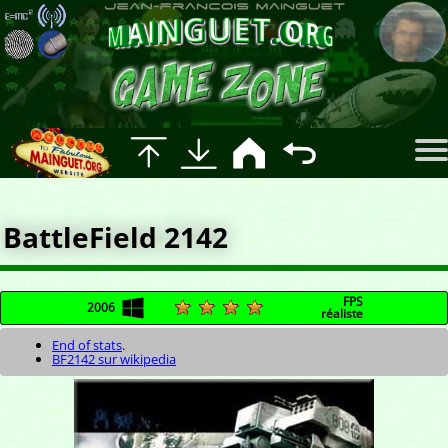
BattleField 2142
FPS
2006
réaliste
End of stats
.
BF2142 sur wikipedia