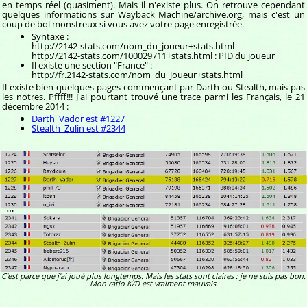
en temps réel (quasiment). Mais il n'existe plus. On retrouve cependant
quelques informations sur Wayback Machine/archive.org, mais c'est un
coup de bol monstreux si vous avez votre page enregistrée.
Syntaxe :
http://2142-stats.com/nom_du_joueur+stats.html
http://2142-stats.com/100029711+stats.html : PID du joueur
Il existe une section "France" :
http://fr.2142-stats.com/nom_du_joueur+stats.html
Il existe bien quelques pages commençant par Darth ou Stealth, mais pas
les notres. Pffff!!! J'ai pourtant trouvé une trace parmi les Français, le 21
décembre 2014 :
Darth_Vador est #1227
Stealth_Zulin est #2344
C'est parce que j'ai joué plus longtemps. Mais les stats sont claires : je ne suis pas bon.
Mon ratio K/D est vraiment mauvais.