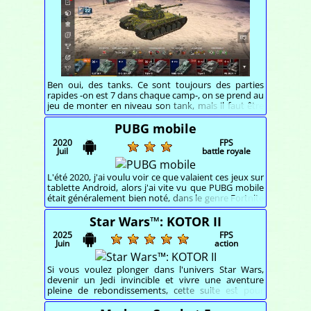
Ben oui, des tanks. Ce sont toujours des parties
rapides -on est 7 dans chaque camp-, on se prend au
jeu de monter en niveau son tank, mais il faut être
patient. Les concepteurs proposent des animations,
parfois amusantes.
PUBG mobile
2020
FPS
Juil
battle royale
L'été 2020, j'ai voulu voir ce que valaient ces jeux sur
tablette Android, alors j'ai vite vu que PUBG mobile
était généralement bien noté, dans le genre Fortnite
en ce qui concerne le mode de jeu général, mais plus
réaliste.
Star Wars™: KOTOR II
2025
FPS
Juin
action
Si vous voulez plonger dans l'univers Star Wars,
devenir un Jedi invincible et vivre une aventure
pleine de rebondissements, cette suite est pour
vous.